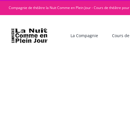
Passer
Compagnie de théâtre la Nuit Comme en Plein Jour - Cours de théâtre pour
au
contenu
La Compagnie
Cours de